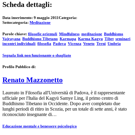
Scheda dettagli:
Data inserimento:
9 maggio 2011
Categoria:
Sottocategoria:
Meditazione
Parole chiave:
filosofie orientali
Mindfulness
meditazione
Buddhismo
Vajrayana
Buddhismo Tibetano
Karmapa
Karma Kagyu
Tibet
seminari
incontri individuali
filosofia
Padova
Vicenza
Veneto
Terni
Umbria
Segnala link non funzionante o sbagliato
Profilo Pubblico di:
Renato Mazzonetto
Laureato in Filosofia all'Università di Padova, è il rappresentante
ufficiale per l'Italia del Kagyü Samye Ling, il primo centro di
Buddhismo Tibetano in Occidente. Dopo aver completato due
lunghi periodi di ritiro in Scozia, per un totale di sette anni, è stato
riconosciuto insegnante di…
Educazione mentale e benessere psicologico