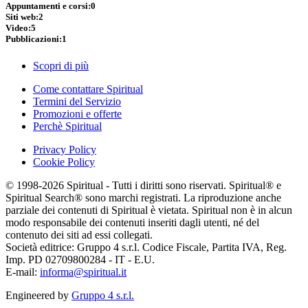
Appuntamenti e corsi:
0
Siti web:
2
Video:
5
Pubblicazioni:
1
Scopri di più
Come contattare Spiritual
Termini del Servizio
Promozioni e offerte
Perchè Spiritual
Privacy Policy
Cookie Policy
© 1998-2026 Spiritual - Tutti i diritti sono riservati. Spiritual® e
Spiritual Search® sono marchi registrati. La riproduzione anche
parziale dei contenuti di Spiritual è vietata. Spiritual non è in alcun
modo responsabile dei contenuti inseriti dagli utenti, né del
contenuto dei siti ad essi collegati.
Società editrice: Gruppo 4 s.r.l. Codice Fiscale, Partita IVA, Reg.
Imp. PD 02709800284 - IT - E.U.
E-mail:
informa@spiritual.it
Engineered by
Gruppo 4 s.r.l.