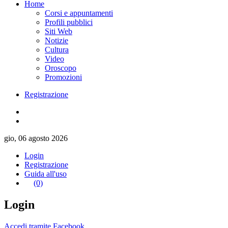
Home
Corsi e appuntamenti
Profili pubblici
Siti Web
Notizie
Cultura
Video
Oroscopo
Promozioni
Registrazione
gio, 06 agosto 2026
Login
Registrazione
Guida all'uso
(0)
Login
Accedi tramite Facebook