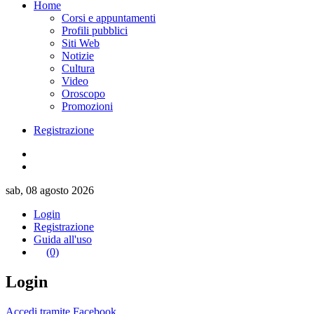
Home
Corsi e appuntamenti
Profili pubblici
Siti Web
Notizie
Cultura
Video
Oroscopo
Promozioni
Registrazione
sab, 08 agosto 2026
Login
Registrazione
Guida all'uso
(0)
Login
Accedi tramite Facebook