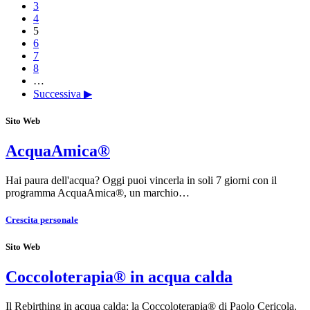
3
4
5
6
7
8
…
Successiva ▶
Sito Web
AcquaAmica®
Hai paura dell'acqua? Oggi puoi vincerla in soli 7 giorni con il
programma AcquaAmica®, un marchio…
Crescita personale
Sito Web
Coccoloterapia® in acqua calda
Il Rebirthing in acqua calda: la Coccoloterapia® di Paolo Cericola.