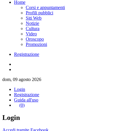
Home
Corsi e appuntamenti
Profili pubblici
Siti Web
Notizie
Cultura
Video
Oroscopo
Promozioni
Registrazione
dom, 09 agosto 2026
Login
Registrazione
Guida all'uso
(0)
Login
Accedi tramite Facebook