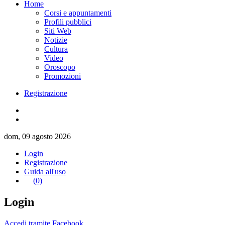
Home
Corsi e appuntamenti
Profili pubblici
Siti Web
Notizie
Cultura
Video
Oroscopo
Promozioni
Registrazione
dom, 09 agosto 2026
Login
Registrazione
Guida all'uso
(0)
Login
Accedi tramite Facebook