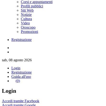
Corsi e appuntamenti
Profili pubblici
Siti Web
Notizie
Cultura
Video
Oroscopo
Promozioni
Registrazione
sab, 08 agosto 2026
Login
Registrazione
Guida all'uso
(0)
Login
Accedi tramite Facebook
Accedi tramite Google