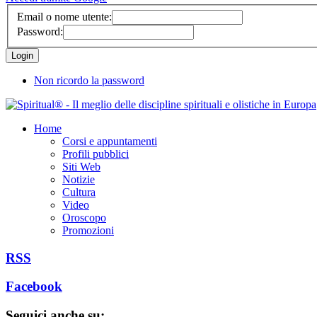
Email o nome utente:
Password:
Non ricordo la password
Home
Corsi e appuntamenti
Profili pubblici
Siti Web
Notizie
Cultura
Video
Oroscopo
Promozioni
RSS
Facebook
Seguici anche su: