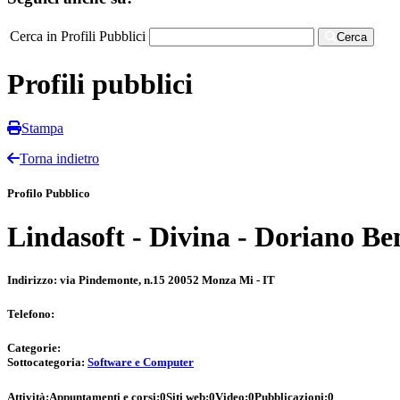
Cerca in Profili Pubblici
Cerca
Profili pubblici
Stampa
Torna indietro
Profilo Pubblico
Lindasoft - Divina - Doriano Be
Indirizzo:
via Pindemonte, n.15 20052 Monza Mi - IT
Telefono:
Categorie:
Sottocategoria:
Software e Computer
Attività:
Appuntamenti e corsi:
0
Siti web:
0
Video:
0
Pubblicazioni:
0