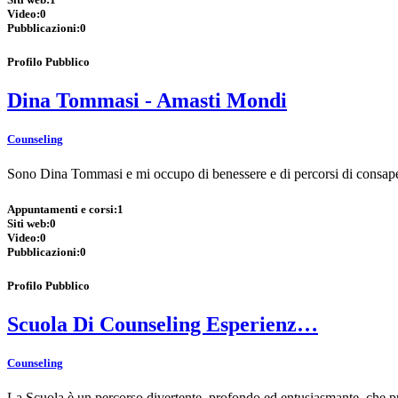
Video:
0
Pubblicazioni:
0
Profilo Pubblico
Dina Tommasi - Amasti Mondi
Counseling
Sono Dina Tommasi e mi occupo di benessere e di percorsi di consapev
Appuntamenti e corsi:
1
Siti web:
0
Video:
0
Pubblicazioni:
0
Profilo Pubblico
Scuola Di Counseling Esperienz…
Counseling
La Scuola è un percorso divertente, profondo ed entusiasmante, che può