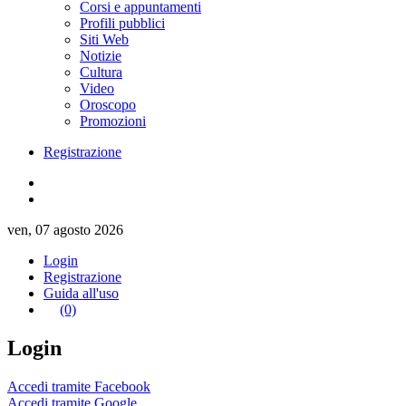
Corsi e appuntamenti
Profili pubblici
Siti Web
Notizie
Cultura
Video
Oroscopo
Promozioni
Registrazione
ven, 07 agosto 2026
Login
Registrazione
Guida all'uso
(0)
Login
Accedi tramite Facebook
Accedi tramite Google