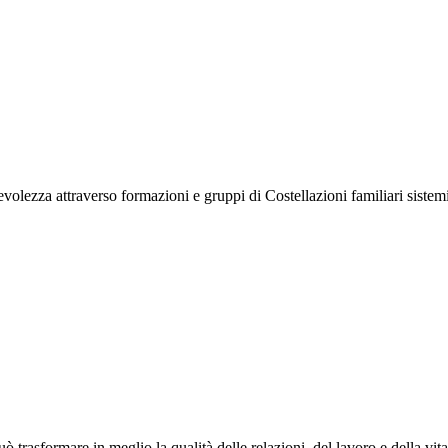
olezza attraverso formazioni e gruppi di Costellazioni familiari siste
 trasformare in meglio la qualità delle relazioni, del lavoro e della vi