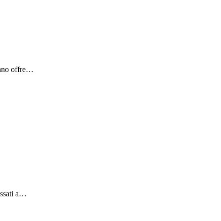
lano offre…
essati a…