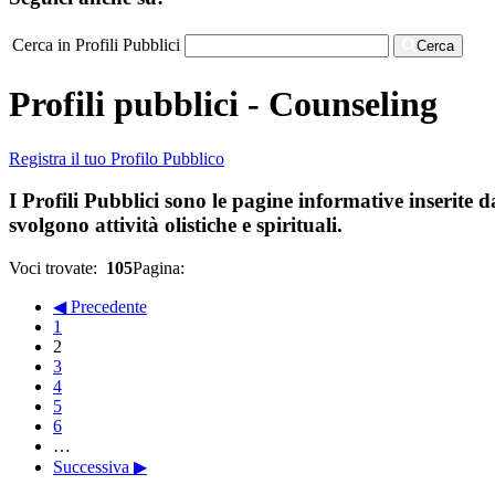
Cerca in Profili Pubblici
Cerca
Profili pubblici - Counseling
Registra il tuo Profilo Pubblico
I Profili Pubblici sono le pagine informative inserite d
svolgono attività olistiche e spirituali.
Voci trovate:
105
Pagina:
◀ Precedente
1
2
3
4
5
6
…
Successiva ▶