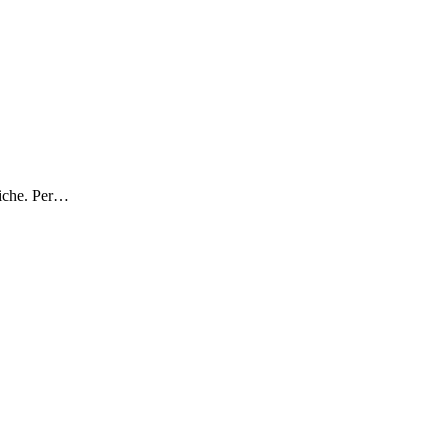
miche. Per…
ta…