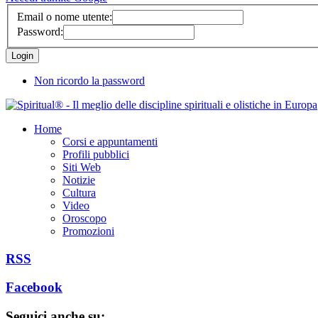
Email o nome utente:
Password:
Non ricordo la password
Home
Corsi e appuntamenti
Profili pubblici
Siti Web
Notizie
Cultura
Video
Oroscopo
Promozioni
RSS
Facebook
Seguici anche su: