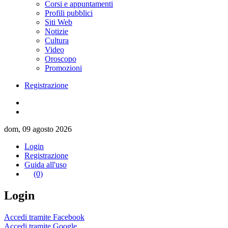
Corsi e appuntamenti
Profili pubblici
Siti Web
Notizie
Cultura
Video
Oroscopo
Promozioni
Registrazione
dom, 09 agosto 2026
Login
Registrazione
Guida all'uso
(0)
Login
Accedi tramite Facebook
Accedi tramite Google