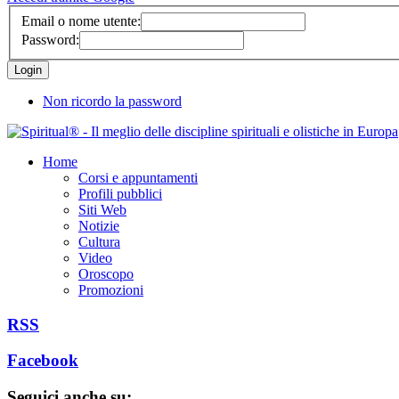
Email o nome utente:
Password:
Non ricordo la password
Home
Corsi e appuntamenti
Profili pubblici
Siti Web
Notizie
Cultura
Video
Oroscopo
Promozioni
RSS
Facebook
Seguici anche su: