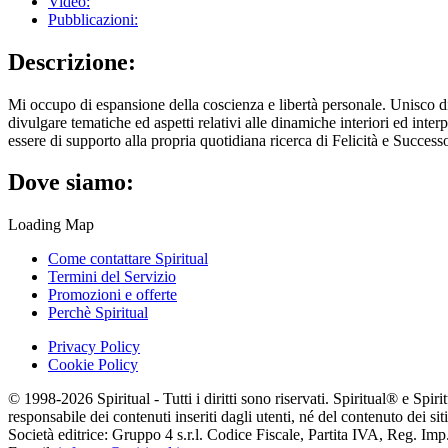
Video:
Pubblicazioni:
Descrizione:
Mi occupo di espansione della coscienza e libertà personale. Unisco di
divulgare tematiche ed aspetti relativi alle dinamiche interiori ed inte
essere di supporto alla propria quotidiana ricerca di Felicità e Succes
Dove siamo:
Loading Map
Come contattare Spiritual
Termini del Servizio
Promozioni e offerte
Perchè Spiritual
Privacy Policy
Cookie Policy
© 1998-2026 Spiritual - Tutti i diritti sono riservati. Spiritual® e Spi
responsabile dei contenuti inseriti dagli utenti, né del contenuto dei siti
Società editrice: Gruppo 4 s.r.l. Codice Fiscale, Partita IVA, Reg. I