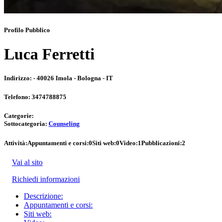
Profilo Pubblico
Luca Ferretti
Indirizzo:
- 40026 Imola - Bologna - IT
Telefono:
3474788875
Categorie:
Sottocategoria:
Counseling
Attività:
Appuntamenti e corsi:
0
Siti web:
0
Video:
1
Pubblicazioni:
2
Vai al sito
Richiedi informazioni
Descrizione:
Appuntamenti e corsi:
Siti web: