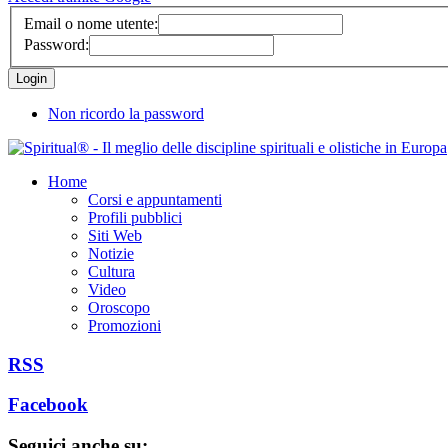
Email o nome utente:
Password:
Non ricordo la password
Home
Corsi e appuntamenti
Profili pubblici
Siti Web
Notizie
Cultura
Video
Oroscopo
Promozioni
RSS
Facebook
Seguici anche su: