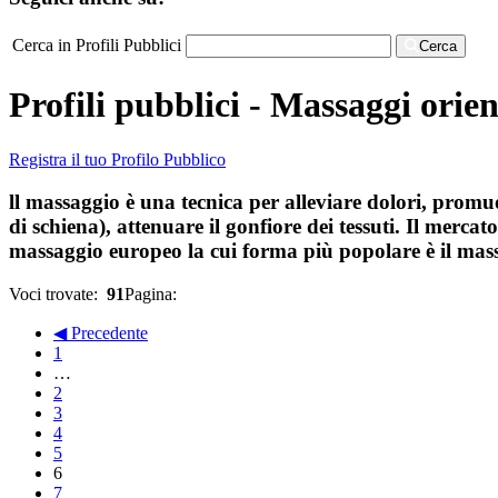
Cerca in Profili Pubblici
Cerca
Profili pubblici - Massaggi orien
Registra il tuo Profilo Pubblico
ll massaggio è una tecnica per alleviare dolori, promuov
di schiena), attenuare il gonfiore dei tessuti. Il merca
massaggio europeo la cui forma più popolare è il massa
Voci trovate:
91
Pagina:
◀ Precedente
1
…
2
3
4
5
6
7