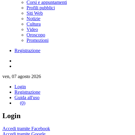
Corsi e appuntamenti
Profili pubblici
Siti Web
Notizie
Cultura
Video
Oroscopo
Promozioni
Registrazione
ven, 07 agosto 2026
Login
Registrazione
Guida all'uso
(0)
Login
Accedi tramite Facebook
Accedi tramite Google