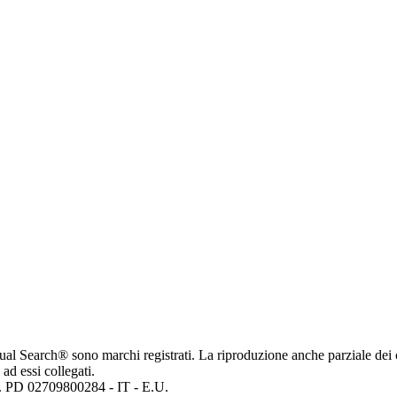
ritual Search® sono marchi registrati. La riproduzione anche parziale dei 
 ad essi collegati.
mp. PD 02709800284 - IT - E.U.