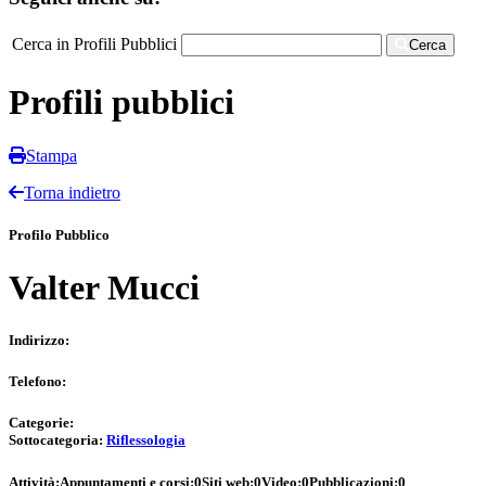
Cerca in Profili Pubblici
Cerca
Profili pubblici
Stampa
Torna indietro
Profilo Pubblico
Valter Mucci
Indirizzo:
Telefono:
Categorie:
Sottocategoria:
Riflessologia
Attività:
Appuntamenti e corsi:
0
Siti web:
0
Video:
0
Pubblicazioni:
0