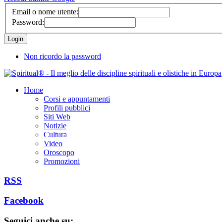
Email o nome utente:
Password:
Non ricordo la password
Home
Corsi e appuntamenti
Profili pubblici
Siti Web
Notizie
Cultura
Video
Oroscopo
Promozioni
RSS
Facebook
Seguici anche su: