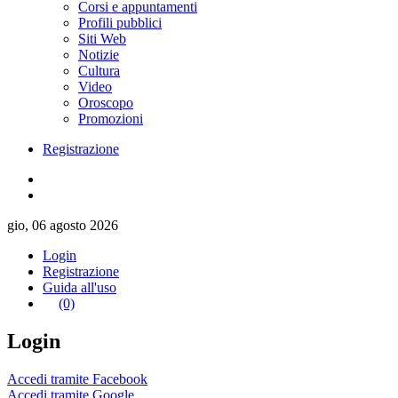
Corsi e appuntamenti
Profili pubblici
Siti Web
Notizie
Cultura
Video
Oroscopo
Promozioni
Registrazione
gio, 06 agosto 2026
Login
Registrazione
Guida all'uso
(0)
Login
Accedi tramite Facebook
Accedi tramite Google