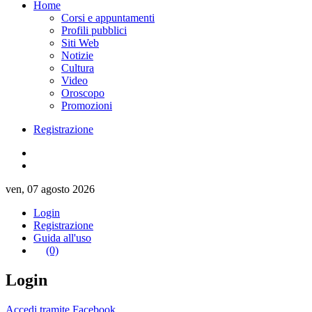
Home
Corsi e appuntamenti
Profili pubblici
Siti Web
Notizie
Cultura
Video
Oroscopo
Promozioni
Registrazione
ven, 07 agosto 2026
Login
Registrazione
Guida all'uso
(0)
Login
Accedi tramite Facebook