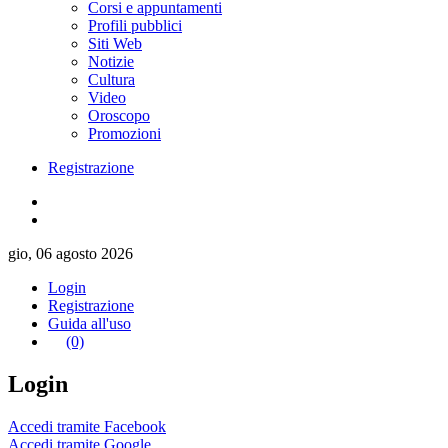
Corsi e appuntamenti
Profili pubblici
Siti Web
Notizie
Cultura
Video
Oroscopo
Promozioni
Registrazione
gio, 06 agosto 2026
Login
Registrazione
Guida all'uso
(0)
Login
Accedi tramite Facebook
Accedi tramite Google