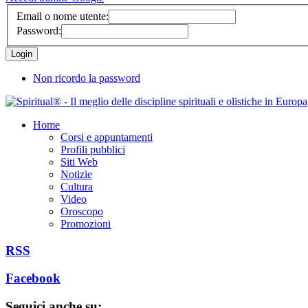
Email o nome utente:
Password:
Non ricordo la password
Home
Corsi e appuntamenti
Profili pubblici
Siti Web
Notizie
Cultura
Video
Oroscopo
Promozioni
RSS
Facebook
Seguici anche su: