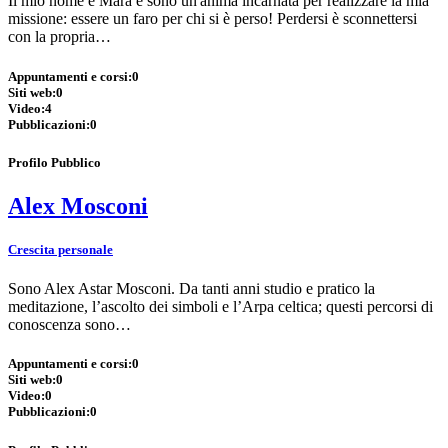
Il mio nome è Mara e sono un'anima incarnata per realizzare la mia
missione: essere un faro per chi si è perso! Perdersi è sconnettersi
con la propria…
Appuntamenti e corsi:
0
Siti web:
0
Video:
4
Pubblicazioni:
0
Profilo Pubblico
Alex Mosconi
Crescita personale
Sono Alex Astar Mosconi. Da tanti anni studio e pratico la
meditazione, l’ascolto dei simboli e l’Arpa celtica; questi percorsi di
conoscenza sono…
Appuntamenti e corsi:
0
Siti web:
0
Video:
0
Pubblicazioni:
0