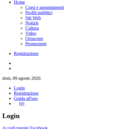
Home
Corsi e appuntamenti
Profili pubblici
Siti Web
Notizie
Cultura
Video
Oroscopo
Promozioni
Registrazione
dom, 09 agosto 2026
Login
Registrazione
Guida all'uso
(0)
Login
Accedi tramite Facebook