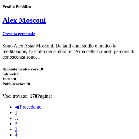
Profilo Pubblico
Alex Mosconi
Crescita personale
Sono Alex Astar Mosconi. Da tanti anni studio e pratico la
meditazione, l’ascolto dei simboli e l’Arpa celtica; questi percorsi di
conoscenza sono…
Appuntamenti e corsi:
0
Siti web:
0
Video:
0
Pubblicazioni:
0
Voci trovate:
170
Pagina:
◀ Precedente
1
…
2
3
4