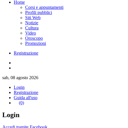
Home
Corsi e appuntamenti
Profili pubblici
Siti Web
Notizie
Cultura
Video
Oroscopo
Promozioni
Registrazione
sab, 08 agosto 2026
Login
Registrazione
Guida all'uso
(0)
Login
Accedi tramite Facebook