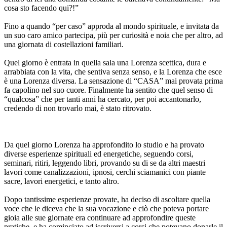
cosa sto facendo qui?!”
Fino a quando “per caso” approda al mondo spirituale, e invitata da
un suo caro amico partecipa, più per curiosità e noia che per altro, ad
una giornata di costellazioni familiari.
Quel giorno è entrata in quella sala una Lorenza scettica, dura e
arrabbiata con la vita, che sentiva senza senso, e la Lorenza che esce
è una Lorenza diversa. La sensazione di “CASA” mai provata prima
fa capolino nel suo cuore. Finalmente ha sentito che quel senso di
“qualcosa” che per tanti anni ha cercato, per poi accantonarlo,
credendo di non trovarlo mai, è stato ritrovato.
Da quel giorno Lorenza ha approfondito lo studio e ha provato
diverse esperienze spirituali ed energetiche, seguendo corsi,
seminari, ritiri, leggendo libri, provando su di se da altri maestri
lavori come canalizzazioni, ipnosi, cerchi sciamanici con piante
sacre, lavori energetici, e tanto altro.
Dopo tantissime esperienze provate, ha deciso di ascoltare quella
voce che le diceva che la sua vocazione e ciò che poteva portare
gioia alle sue giornate era continuare ad approfondire queste
pratiche, e ha cominciato ad iscriversi a corsi che potevano donarle il