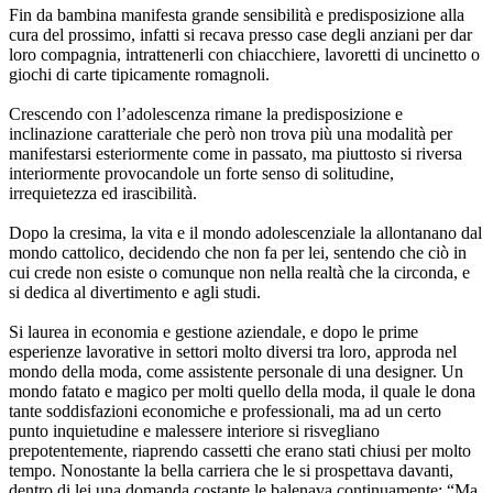
Fin da bambina manifesta grande sensibilità e predisposizione alla
cura del prossimo, infatti si recava presso case degli anziani per dar
loro compagnia, intrattenerli con chiacchiere, lavoretti di uncinetto o
giochi di carte tipicamente romagnoli.
Crescendo con l’adolescenza rimane la predisposizione e
inclinazione caratteriale che però non trova più una modalità per
manifestarsi esteriormente come in passato, ma piuttosto si riversa
interiormente provocandole un forte senso di solitudine,
irrequietezza ed irascibilità.
Dopo la cresima, la vita e il mondo adolescenziale la allontanano dal
mondo cattolico, decidendo che non fa per lei, sentendo che ciò in
cui crede non esiste o comunque non nella realtà che la circonda, e
si dedica al divertimento e agli studi.
Si laurea in economia e gestione aziendale, e dopo le prime
esperienze lavorative in settori molto diversi tra loro, approda nel
mondo della moda, come assistente personale di una designer. Un
mondo fatato e magico per molti quello della moda, il quale le dona
tante soddisfazioni economiche e professionali, ma ad un certo
punto inquietudine e malessere interiore si risvegliano
prepotentemente, riaprendo cassetti che erano stati chiusi per molto
tempo. Nonostante la bella carriera che le si prospettava davanti,
dentro di lei una domanda costante le balenava continuamente: “Ma