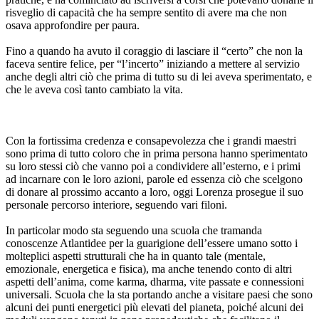
risveglio di capacità che ha sempre sentito di avere ma che non
osava approfondire per paura.
Fino a quando ha avuto il coraggio di lasciare il “certo” che non la
faceva sentire felice, per “l’incerto” iniziando a mettere al servizio
anche degli altri ciò che prima di tutto su di lei aveva sperimentato, e
che le aveva così tanto cambiato la vita.
Con la fortissima credenza e consapevolezza che i grandi maestri
sono prima di tutto coloro che in prima persona hanno sperimentato
su loro stessi ciò che vanno poi a condividere all’esterno, e i primi
ad incarnare con le loro azioni, parole ed essenza ciò che scelgono
di donare al prossimo accanto a loro, oggi Lorenza prosegue il suo
personale percorso interiore, seguendo vari filoni.
In particolar modo sta seguendo una scuola che tramanda
conoscenze Atlantidee per la guarigione dell’essere umano sotto i
molteplici aspetti strutturali che ha in quanto tale (mentale,
emozionale, energetica e fisica), ma anche tenendo conto di altri
aspetti dell’anima, come karma, dharma, vite passate e connessioni
universali. Scuola che la sta portando anche a visitare paesi che sono
alcuni dei punti energetici più elevati del pianeta, poiché alcuni dei