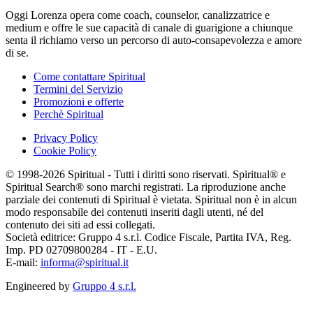
Oggi Lorenza opera come coach, counselor, canalizzatrice e
medium e offre le sue capacità di canale di guarigione a chiunque
senta il richiamo verso un percorso di auto-consapevolezza e amore
di se.
Come contattare Spiritual
Termini del Servizio
Promozioni e offerte
Perchè Spiritual
Privacy Policy
Cookie Policy
© 1998-2026 Spiritual - Tutti i diritti sono riservati. Spiritual® e
Spiritual Search® sono marchi registrati. La riproduzione anche
parziale dei contenuti di Spiritual è vietata. Spiritual non è in alcun
modo responsabile dei contenuti inseriti dagli utenti, né del
contenuto dei siti ad essi collegati.
Società editrice: Gruppo 4 s.r.l. Codice Fiscale, Partita IVA, Reg.
Imp. PD 02709800284 - IT - E.U.
E-mail:
informa@spiritual.it
Engineered by
Gruppo 4 s.r.l.