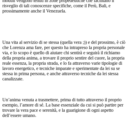
moduli vengono tenuti in zone propedeutiche che facilitano il
risveglio di tali conoscenze specifiche, come il Perù, Bali, e
prossimamente anche il Venezuela.
Una vita al servizio di se stessa (quella vera ;)) e del prossimo, è ciò
che Lorenza ama fare, per questo ha intrapreso la propria personale
via, e lo scopo è quello di aiutare chi sentirà e seguirà il richiamo
della propria anima, a trovare il proprio sentire del cuore, la propria
reale essenza, la propria strada, e lo fa attraverso varie tipologie di
lavoro energetico, e tecniche imparate e sperimentate da lei su se
stessa in prima persona, e anche attraverso tecniche da lei stessa
canalizzate.
Un’anima venuta a trasmettere, prima di tutto attraverso il proprio
esempio, l’amore di sé. La base essenziale da cui si può partire per
trovare la vera pace e serenità, e la guarigione di ogni aspetto
dell’essere umano.