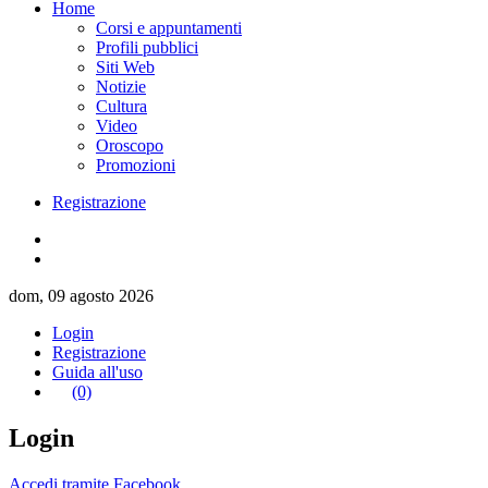
Home
Corsi e appuntamenti
Profili pubblici
Siti Web
Notizie
Cultura
Video
Oroscopo
Promozioni
Registrazione
dom, 09 agosto 2026
Login
Registrazione
Guida all'uso
(0)
Login
Accedi tramite Facebook