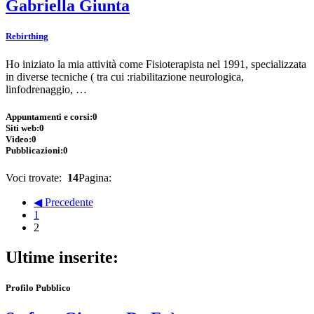
Gabriella Giunta
Rebirthing
Ho iniziato la mia attività come Fisioterapista nel 1991, specializzata
in diverse tecniche ( tra cui :riabilitazione neurologica,
linfodrenaggio, …
Appuntamenti e corsi:
0
Siti web:
0
Video:
0
Pubblicazioni:
0
Voci trovate:
14
Pagina:
◀ Precedente
1
2
Ultime inserite:
Profilo Pubblico