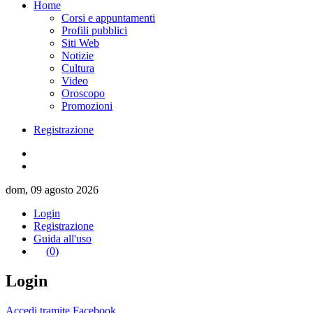
Home
Corsi e appuntamenti
Profili pubblici
Siti Web
Notizie
Cultura
Video
Oroscopo
Promozioni
Registrazione
dom, 09 agosto 2026
Login
Registrazione
Guida all'uso
(0)
Login
Accedi tramite Facebook