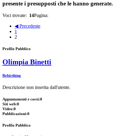
presente i presupposti che le hanno generate.
Voci trovate:
14
Pagina:
◀ Precedente
1
2
Profilo Pubblico
Olimpia Binetti
Rebirthing
Descrizione non inserita dall'utente.
Appuntamenti e corsi:
0
Siti web:
0
Video:
0
Pubblicazioni:
0
Profilo Pubblico