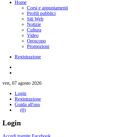
Home
Corsi e appuntamenti
Profili pubblici
Siti Web
Notizie
Cultura
Video
Oroscopo
Promozioni
Registrazione
ven, 07 agosto 2026
Login
Registrazione
Guida all'uso
(0)
Login
Accedi tramite Facebook