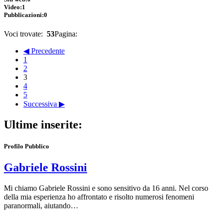
Video:
1
Pubblicazioni:
0
Voci trovate:
53
Pagina:
◀ Precedente
1
2
3
4
5
Successiva ▶
Ultime inserite:
Profilo Pubblico
Gabriele Rossini
Mi chiamo Gabriele Rossini e sono sensitivo da 16 anni. Nel corso
della mia esperienza ho affrontato e risolto numerosi fenomeni
paranormali, aiutando…