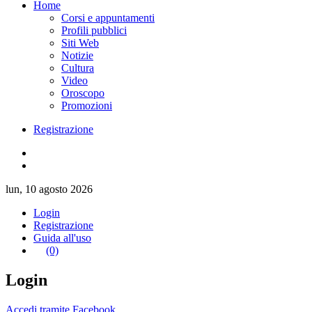
Home
Corsi e appuntamenti
Profili pubblici
Siti Web
Notizie
Cultura
Video
Oroscopo
Promozioni
Registrazione
lun, 10 agosto 2026
Login
Registrazione
Guida all'uso
(0)
Login
Accedi tramite Facebook