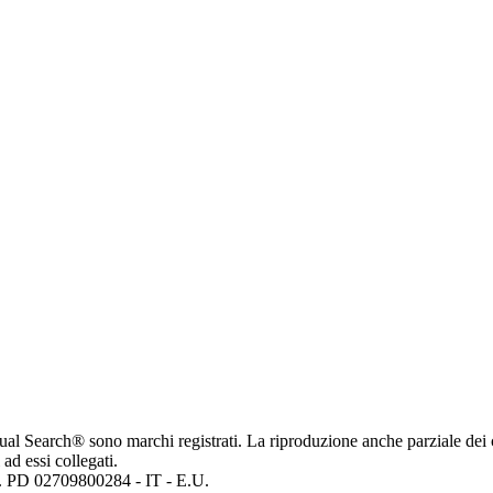
ritual Search® sono marchi registrati. La riproduzione anche parziale dei 
 ad essi collegati.
mp. PD 02709800284 - IT - E.U.