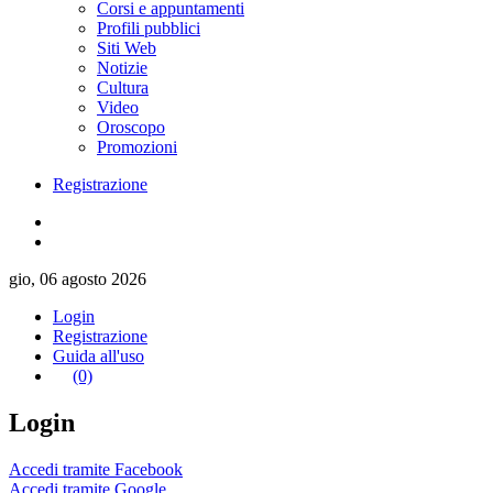
Corsi e appuntamenti
Profili pubblici
Siti Web
Notizie
Cultura
Video
Oroscopo
Promozioni
Registrazione
gio, 06 agosto 2026
Login
Registrazione
Guida all'uso
(0)
Login
Accedi tramite Facebook
Accedi tramite Google