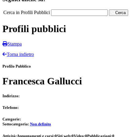
Cerca in Profili Pubblici
Cerca
Profili pubblici
Stampa
Torna indietro
Profilo Pubblico
Francesca Gallucci
Indirizzo:
Telefono:
Categorie:
Sottocategoria:
Non definito
Attività:
Appuntamenti e corsi:
0
Siti web:
0
Video:
0
Pubblicazioni:
0