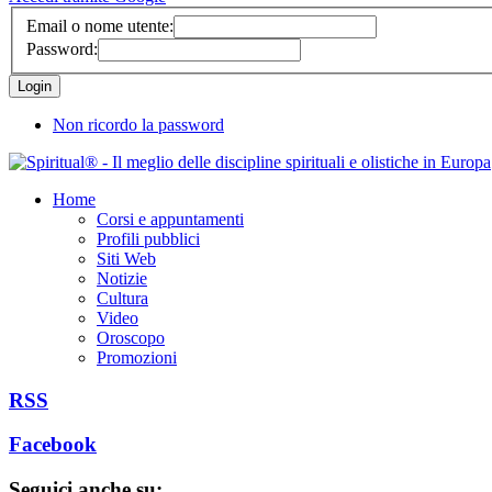
Email o nome utente:
Password:
Non ricordo la password
Home
Corsi e appuntamenti
Profili pubblici
Siti Web
Notizie
Cultura
Video
Oroscopo
Promozioni
RSS
Facebook
Seguici anche su: