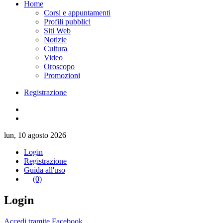
Home
Corsi e appuntamenti
Profili pubblici
Siti Web
Notizie
Cultura
Video
Oroscopo
Promozioni
Registrazione
lun, 10 agosto 2026
Login
Registrazione
Guida all'uso
(0)
Login
Accedi tramite Facebook