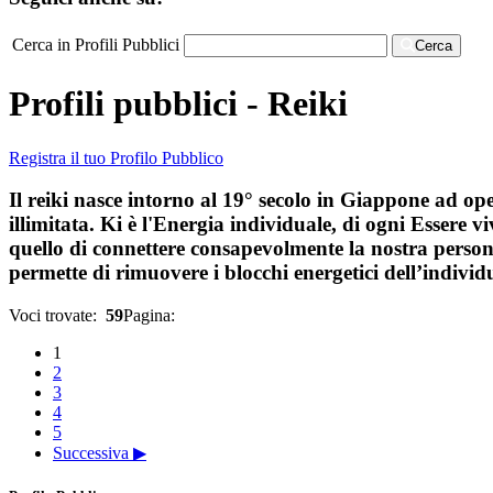
Cerca in Profili Pubblici
Cerca
Profili pubblici - Reiki
Registra il tuo Profilo Pubblico
Il reiki nasce intorno al 19° secolo in Giappone ad op
illimitata. Ki è l'Energia individuale, di ogni Essere
quello di connettere consapevolmente la nostra persona
permette di rimuovere i blocchi energetici dell’individuo
Voci trovate:
59
Pagina:
1
2
3
4
5
Successiva ▶