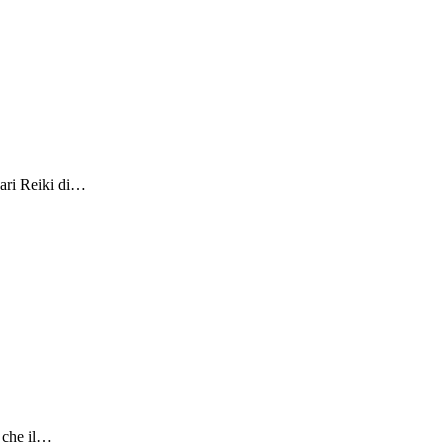
nari Reiki di…
a che il…