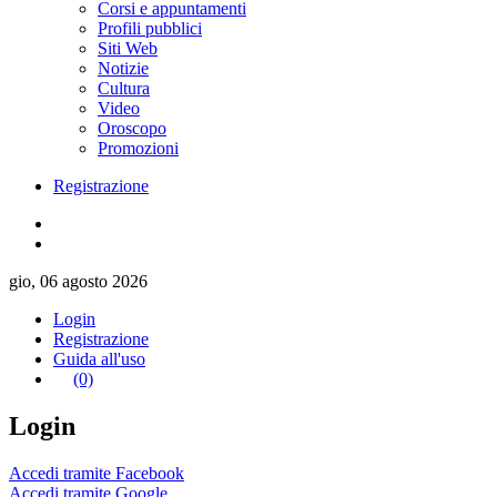
Corsi e appuntamenti
Profili pubblici
Siti Web
Notizie
Cultura
Video
Oroscopo
Promozioni
Registrazione
gio, 06 agosto 2026
Login
Registrazione
Guida all'uso
(0)
Login
Accedi tramite Facebook
Accedi tramite Google