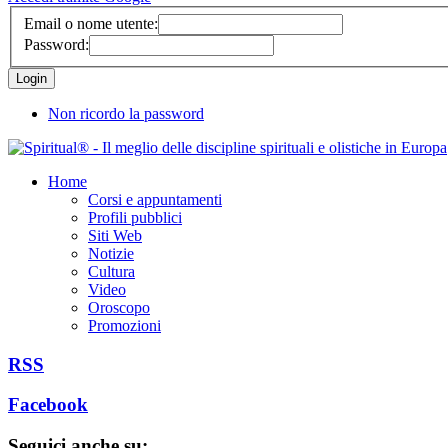
Email o nome utente:
Password:
Non ricordo la password
Home
Corsi e appuntamenti
Profili pubblici
Siti Web
Notizie
Cultura
Video
Oroscopo
Promozioni
RSS
Facebook
Seguici anche su: