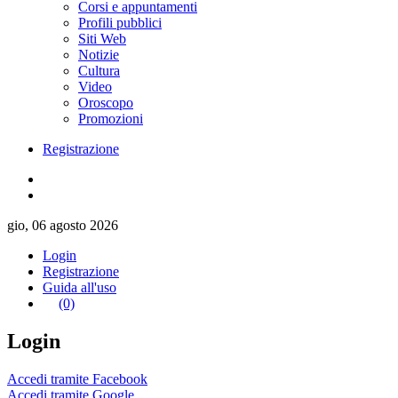
Corsi e appuntamenti
Profili pubblici
Siti Web
Notizie
Cultura
Video
Oroscopo
Promozioni
Registrazione
gio, 06 agosto 2026
Login
Registrazione
Guida all'uso
(0)
Login
Accedi tramite Facebook
Accedi tramite Google