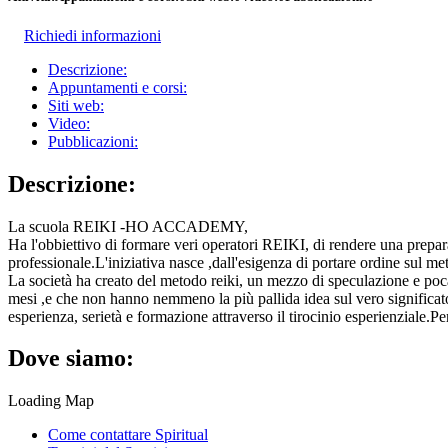
Richiedi informazioni
Descrizione:
Appuntamenti e corsi:
Siti web:
Video:
Pubblicazioni:
Descrizione:
La scuola REIKI -HO ACCADEMY,
Ha l'obbiettivo di formare veri operatori REIKI, di rendere una prepara
professionale.L'iniziativa nasce ,dall'esigenza di portare ordine sul me
La società ha creato del metodo reiki, un mezzo di speculazione e poca
mesi ,e che non hanno nemmeno la più pallida idea sul vero significa
esperienza, serietà e formazione attraverso il tirocinio esperienziale.Pe
Dove siamo:
Loading Map
Come contattare Spiritual