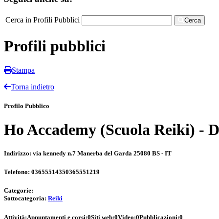
Cerca in Profili Pubblici
Cerca
Profili pubblici
Stampa
Torna indietro
Profilo Pubblico
Ho Accademy (Scuola Reiki) - D
Indirizzo:
via kennedy n.7 Manerba del Garda 25080 BS - IT
Telefono:
03655514350365551219
Categorie:
Sottocategoria:
Reiki
Attività:
Appuntamenti e corsi:
0
Siti web:
0
Video:
0
Pubblicazioni:
0