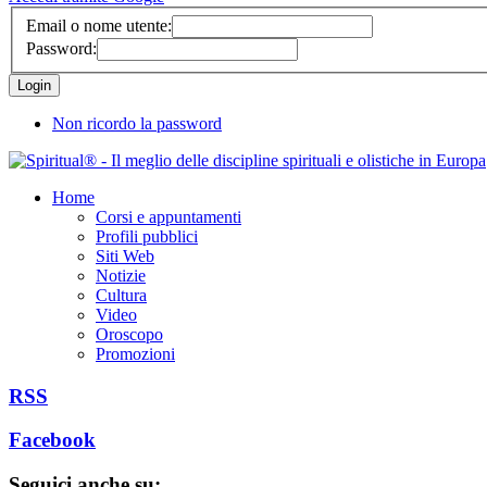
Email o nome utente:
Password:
Non ricordo la password
Home
Corsi e appuntamenti
Profili pubblici
Siti Web
Notizie
Cultura
Video
Oroscopo
Promozioni
RSS
Facebook
Seguici anche su: