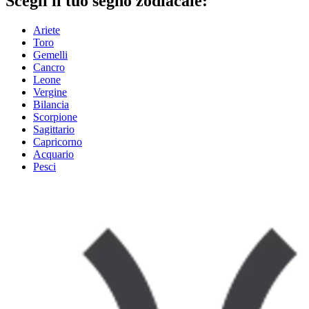
Scegli il tuo segno zodiacale:
Ariete
Toro
Gemelli
Cancro
Leone
Vergine
Bilancia
Scorpione
Sagittario
Capricorno
Acquario
Pesci