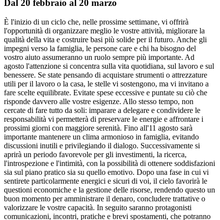
Dal 20 febbraio al 20 marzo
È l'inizio di un ciclo che, nelle prossime settimane, vi offrirà
l'opportunità di organizzare meglio le vostre attività, migliorare la
qualità della vita e costruire basi più solide per il futuro. Anche gli
impegni verso la famiglia, le persone care e chi ha bisogno del
vostro aiuto assumeranno un ruolo sempre più importante. Ad
agosto l'attenzione si concentra sulla vita quotidiana, sul lavoro e sul
benessere. Se state pensando di acquistare strumenti o attrezzature
utili per il lavoro o la casa, le stelle vi sostengono, ma vi invitano a
fare scelte equilibrate. Evitate spese eccessive e puntate su ciò che
risponde davvero alle vostre esigenze. Allo stesso tempo, non
cercate di fare tutto da soli: imparare a delegare e condividere le
responsabilità vi permetterà di preservare le energie e affrontare i
prossimi giorni con maggiore serenità. Fino all'11 agosto sarà
importante mantenere un clima armonioso in famiglia, evitando
discussioni inutili e privilegiando il dialogo. Successivamente si
aprirà un periodo favorevole per gli investimenti, la ricerca,
l'introspezione e l'intimità, con la possibilità di ottenere soddisfazioni
sia sul piano pratico sia su quello emotivo. Dopo una fase in cui vi
sentirete particolarmente energici e sicuri di voi, il cielo favorirà le
questioni economiche e la gestione delle risorse, rendendo questo un
buon momento per amministrare il denaro, concludere trattative o
valorizzare le vostre capacità. In seguito saranno protagonisti
comunicazioni, incontri, pratiche e brevi spostamenti, che potranno