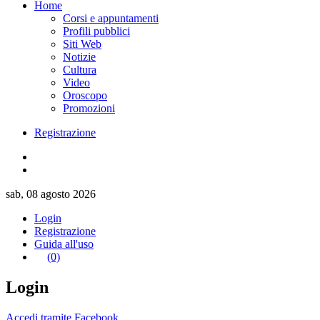
Home
Corsi e appuntamenti
Profili pubblici
Siti Web
Notizie
Cultura
Video
Oroscopo
Promozioni
Registrazione
sab, 08 agosto 2026
Login
Registrazione
Guida all'uso
(0)
Login
Accedi tramite Facebook