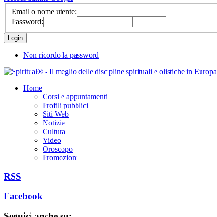
Email o nome utente:
Password:
Non ricordo la password
Home
Corsi e appuntamenti
Profili pubblici
Siti Web
Notizie
Cultura
Video
Oroscopo
Promozioni
RSS
Facebook
Seguici anche su: