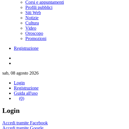
Corsi e appuntamenti
Profili pubblici
Siti Web
Notizie
Cultura
Video
Oroscopo
Promozioni
Registrazione
sab, 08 agosto 2026
Login
Registrazione
Guida all'uso
(0)
Login
Accedi tramite Facebook
Accedi tramite Google