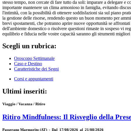
stesso tempo, non cercate di fare tutto da soli: imparare a delegare e c
importante mantenere un clima armonioso in famiglia, evitando discussio
l'intimità, con la possibilità di ottenere soddisfazioni sia sul piano pr
la gestione delle risorse, rendendo questo un buon momento per amminist
brevi spostamenti, che potranno aprire nuove opportunità se affrontati c
dell'ambiente domestico o risolvere questioni rimaste in sospeso vi rega
equilibrio e fiducia nelle vostre capacità saranno gli strumenti migliori 
Scegli un rubrica:
Oroscopo Settimanale
Caso e Destino
Caratteristiche dei Segni
Corsi e appuntamenti
Ultimi inseriti:
Viaggio / Vacanza / Ritiro
Ritiro Mindfulness: Il Risveglio della Pres
Passerano Marmorito
(AT)
-
Dal 17/08/2026 al 21/08/2026