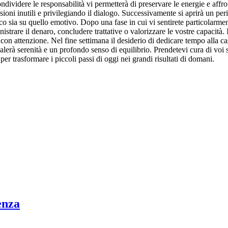
ondividere le responsabilità vi permetterà di preservare le energie e affr
ni inutili e privilegiando il dialogo. Successivamente si aprirà un perio
atico sia su quello emotivo. Dopo una fase in cui vi sentirete particolarmen
rare il denaro, concludere trattative o valorizzare le vostre capacità. 
on attenzione. Nel fine settimana il desiderio di dedicare tempo alla casa 
lerà serenità e un profondo senso di equilibrio. Prendetevi cura di voi st
per trasformare i piccoli passi di oggi nei grandi risultati di domani.
enza