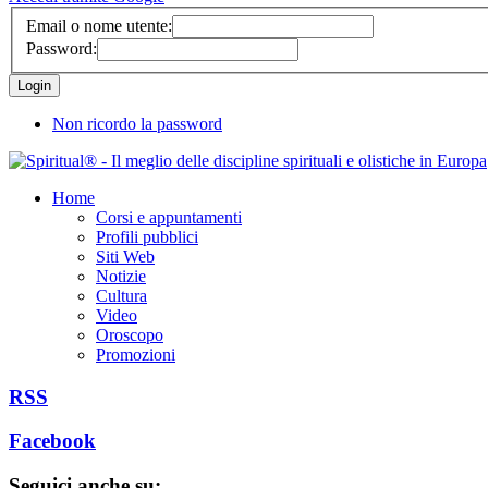
Email o nome utente:
Password:
Non ricordo la password
Home
Corsi e appuntamenti
Profili pubblici
Siti Web
Notizie
Cultura
Video
Oroscopo
Promozioni
RSS
Facebook
Seguici anche su: