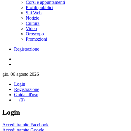
Corsi e appuntamenti
Profili pubblici
Siti Web
Notizie
Cultura
Video
Oroscopo
Promozioni
Registrazione
gio, 06 agosto 2026
Login
Registrazione
Guida all'uso
(0)
Login
Accedi tramite Facebook
Accedi tramite Google