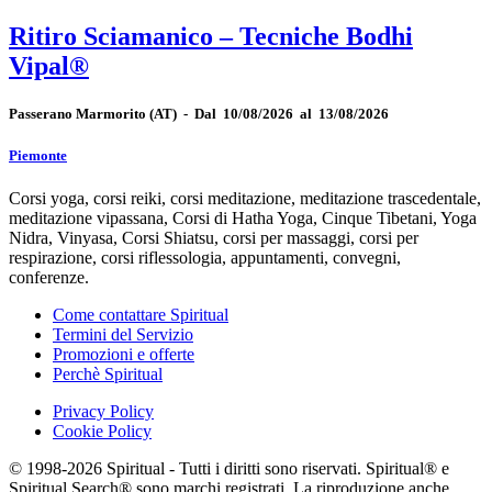
Ritiro Sciamanico – Tecniche Bodhi
Vipal®
Passerano Marmorito
(AT)
-
Dal 10/08/2026 al 13/08/2026
Piemonte
Corsi yoga, corsi reiki, corsi meditazione, meditazione trascedentale,
meditazione vipassana, Corsi di Hatha Yoga, Cinque Tibetani, Yoga
Nidra, Vinyasa, Corsi Shiatsu, corsi per massaggi, corsi per
respirazione, corsi riflessologia, appuntamenti, convegni,
conferenze.
Come contattare Spiritual
Termini del Servizio
Promozioni e offerte
Perchè Spiritual
Privacy Policy
Cookie Policy
© 1998-2026 Spiritual - Tutti i diritti sono riservati. Spiritual® e
Spiritual Search® sono marchi registrati. La riproduzione anche