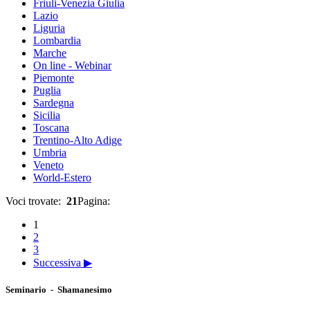
Friuli-Venezia Giulia
Lazio
Liguria
Lombardia
Marche
On line - Webinar
Piemonte
Puglia
Sardegna
Sicilia
Toscana
Trentino-Alto Adige
Umbria
Veneto
World-Estero
Voci trovate:
21
Pagina:
1
2
3
Successiva ▶
Seminario - Shamanesimo