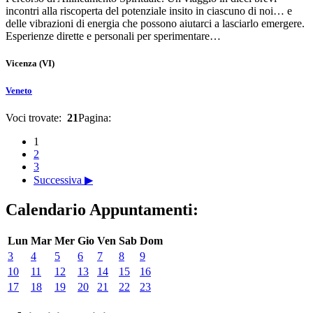
incontri alla riscoperta del potenziale insito in ciascuno di noi… e
delle vibrazioni di energia che possono aiutarci a lasciarlo emergere.
Esperienze dirette e personali per sperimentare…
Vicenza
(VI)
Veneto
Voci trovate:
21
Pagina:
1
2
3
Successiva ▶
Calendario Appuntamenti:
Lun
Mar
Mer
Gio
Ven
Sab
Dom
3
4
5
6
7
8
9
10
11
12
13
14
15
16
17
18
19
20
21
22
23