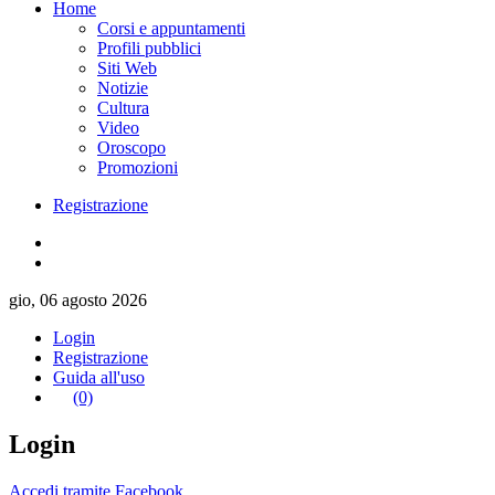
Home
Corsi e appuntamenti
Profili pubblici
Siti Web
Notizie
Cultura
Video
Oroscopo
Promozioni
Registrazione
gio, 06 agosto 2026
Login
Registrazione
Guida all'uso
(0)
Login
Accedi tramite Facebook