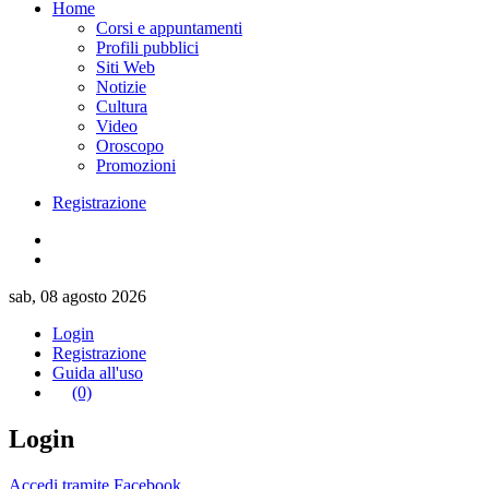
Home
Corsi e appuntamenti
Profili pubblici
Siti Web
Notizie
Cultura
Video
Oroscopo
Promozioni
Registrazione
sab, 08 agosto 2026
Login
Registrazione
Guida all'uso
(0)
Login
Accedi tramite Facebook