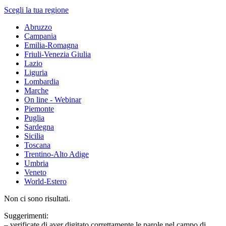
Scegli la tua regione
Abruzzo
Campania
Emilia-Romagna
Friuli-Venezia Giulia
Lazio
Liguria
Lombardia
Marche
On line - Webinar
Piemonte
Puglia
Sardegna
Sicilia
Toscana
Trentino-Alto Adige
Umbria
Veneto
World-Estero
Non ci sono risultati.
Suggerimenti:
– verificate di aver digitato correttamente le parole nel campo di