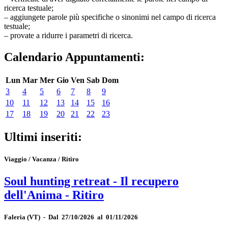
ricerca testuale;
– aggiungete parole più specifiche o sinonimi nel campo di ricerca
testuale;
– provate a ridurre i parametri di ricerca.
Calendario Appuntamenti:
Lun
Mar
Mer
Gio
Ven
Sab
Dom
3
4
5
6
7
8
9
10
11
12
13
14
15
16
17
18
19
20
21
22
23
Ultimi inseriti:
Viaggio / Vacanza / Ritiro
Soul hunting retreat - Il recupero
dell'Anima - Ritiro
Faleria
(VT)
-
Dal 27/10/2026 al 01/11/2026