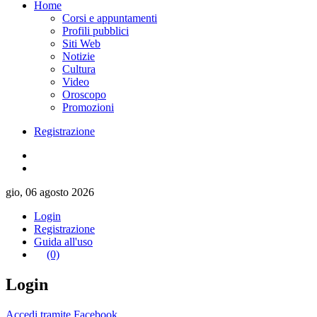
Home
Corsi e appuntamenti
Profili pubblici
Siti Web
Notizie
Cultura
Video
Oroscopo
Promozioni
Registrazione
gio, 06 agosto 2026
Login
Registrazione
Guida all'uso
(0)
Login
Accedi tramite Facebook