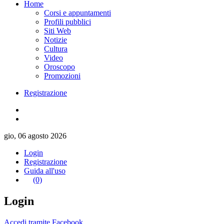
Home
Corsi e appuntamenti
Profili pubblici
Siti Web
Notizie
Cultura
Video
Oroscopo
Promozioni
Registrazione
gio, 06 agosto 2026
Login
Registrazione
Guida all'uso
(0)
Login
Accedi tramite Facebook