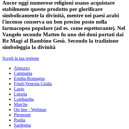
Ancor oggi numerose religioni usano acquistare
stabilmente questo prodotto per glorificare
simbolicamente la divinità, mentre nei paesi arabi
l'incenso conserva un ben preciso posto nella
farmacopea popolare (ad es. come espettorante). Nel
Vangelo secondo Matteo fu uno dei doni portati dai
Re Magi al Bambino Gesù. Secondo la tradizione
simboleggia la divinità
Scegli la tua regione
Abruzzo
Campania
Emilia-Romagna
Friuli-Venezia Giulia
Lazio
Liguria
Lombardia
Marche
On line - Webinar
Piemonte
Puglia
Sardegna