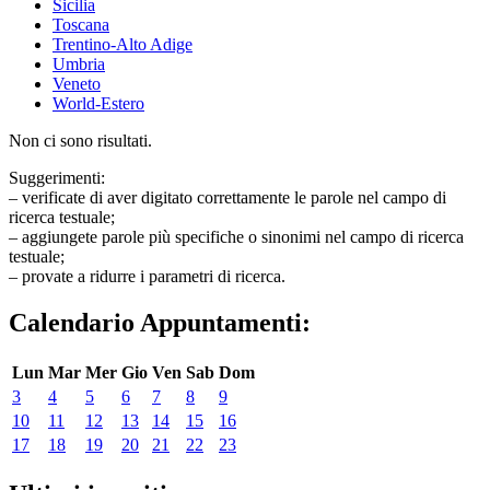
Sicilia
Toscana
Trentino-Alto Adige
Umbria
Veneto
World-Estero
Non ci sono risultati.
Suggerimenti:
– verificate di aver digitato correttamente le parole nel campo di
ricerca testuale;
– aggiungete parole più specifiche o sinonimi nel campo di ricerca
testuale;
– provate a ridurre i parametri di ricerca.
Calendario Appuntamenti:
Lun
Mar
Mer
Gio
Ven
Sab
Dom
3
4
5
6
7
8
9
10
11
12
13
14
15
16
17
18
19
20
21
22
23