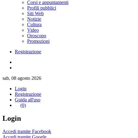
Corsi e appuntamenti
Profili pubblici
Siti Web
Notizie
Cultura
Video
Oroscopo
Promozioni
Registrazione
sab, 08 agosto 2026
Login
Registrazione
Guida all'uso
(0)
Login
Accedi tramite Facebook
Accedi tramite Google