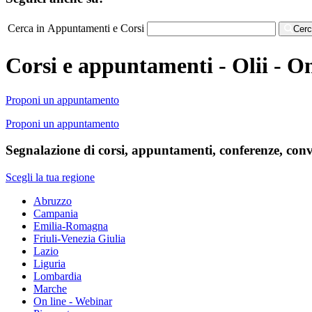
Cerca in Appuntamenti e Corsi
Cer
Corsi e appuntamenti - Olii - O
Proponi un appuntamento
Proponi un appuntamento
Segnalazione di corsi, appuntamenti, conferenze, conve
Scegli la tua regione
Abruzzo
Campania
Emilia-Romagna
Friuli-Venezia Giulia
Lazio
Liguria
Lombardia
Marche
On line - Webinar