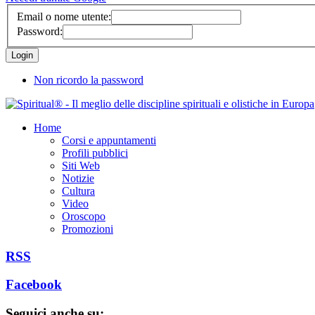
Email o nome utente:
Password:
Non ricordo la password
Home
Corsi e appuntamenti
Profili pubblici
Siti Web
Notizie
Cultura
Video
Oroscopo
Promozioni
RSS
Facebook
Seguici anche su: