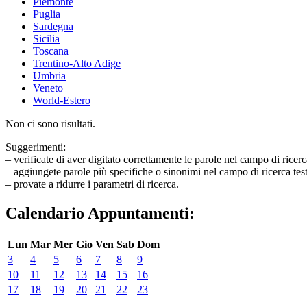
Piemonte
Puglia
Sardegna
Sicilia
Toscana
Trentino-Alto Adige
Umbria
Veneto
World-Estero
Non ci sono risultati.
Suggerimenti:
– verificate di aver digitato correttamente le parole nel campo di ricerc
– aggiungete parole più specifiche o sinonimi nel campo di ricerca tes
– provate a ridurre i parametri di ricerca.
Calendario Appuntamenti:
Lun
Mar
Mer
Gio
Ven
Sab
Dom
3
4
5
6
7
8
9
10
11
12
13
14
15
16
17
18
19
20
21
22
23