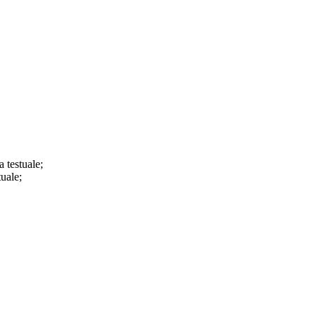
a testuale;
tuale;