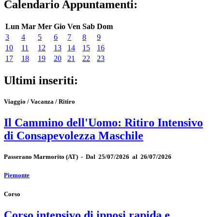
Calendario Appuntamenti:
Lun
Mar
Mer
Gio
Ven
Sab
Dom
3
4
5
6
7
8
9
10
11
12
13
14
15
16
17
18
19
20
21
22
23
Ultimi inseriti:
Viaggio / Vacanza / Ritiro
Il Cammino dell'Uomo: Ritiro Intensivo
di Consapevolezza Maschile
Passerano Marmorito
(AT)
-
Dal 25/07/2026 al 26/07/2026
Piemonte
Corso
Corso intensivo di ipnosi rapida e