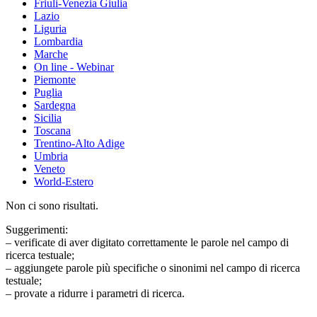
Friuli-Venezia Giulia
Lazio
Liguria
Lombardia
Marche
On line - Webinar
Piemonte
Puglia
Sardegna
Sicilia
Toscana
Trentino-Alto Adige
Umbria
Veneto
World-Estero
Non ci sono risultati.
Suggerimenti:
– verificate di aver digitato correttamente le parole nel campo di
ricerca testuale;
– aggiungete parole più specifiche o sinonimi nel campo di ricerca
testuale;
– provate a ridurre i parametri di ricerca.