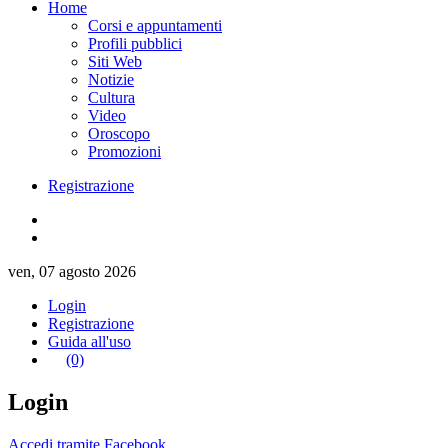
Home
Corsi e appuntamenti
Profili pubblici
Siti Web
Notizie
Cultura
Video
Oroscopo
Promozioni
Registrazione
ven, 07 agosto 2026
Login
Registrazione
Guida all'uso
(0)
Login
Accedi tramite Facebook