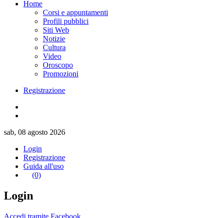
Home
Corsi e appuntamenti
Profili pubblici
Siti Web
Notizie
Cultura
Video
Oroscopo
Promozioni
Registrazione
sab, 08 agosto 2026
Login
Registrazione
Guida all'uso
(0)
Login
Accedi tramite Facebook