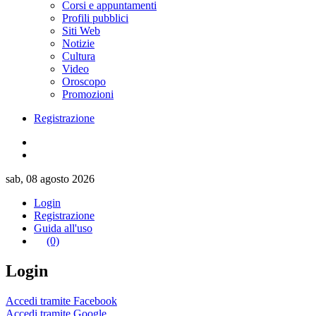
Corsi e appuntamenti
Profili pubblici
Siti Web
Notizie
Cultura
Video
Oroscopo
Promozioni
Registrazione
sab, 08 agosto 2026
Login
Registrazione
Guida all'uso
(0)
Login
Accedi tramite Facebook
Accedi tramite Google