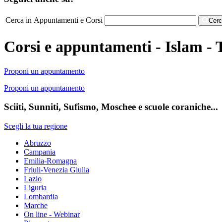
Cerca in Appuntamenti e Corsi
Cer
Corsi e appuntamenti - Islam - 
Proponi un appuntamento
Proponi un appuntamento
Sciiti, Sunniti, Sufismo, Moschee e scuole coraniche...
Scegli la tua regione
Abruzzo
Campania
Emilia-Romagna
Friuli-Venezia Giulia
Lazio
Liguria
Lombardia
Marche
On line - Webinar