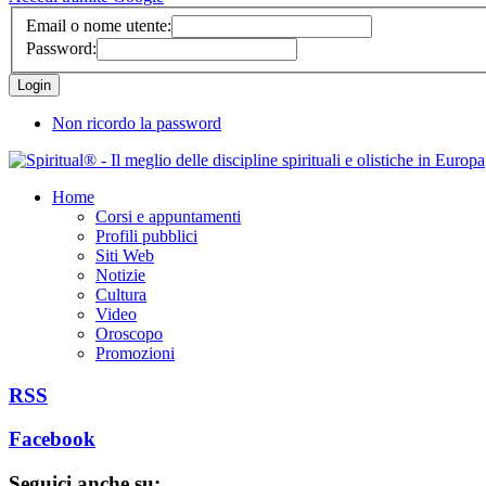
Email o nome utente:
Password:
Non ricordo la password
Home
Corsi e appuntamenti
Profili pubblici
Siti Web
Notizie
Cultura
Video
Oroscopo
Promozioni
RSS
Facebook
Seguici anche su: