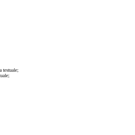
a testuale;
tuale;