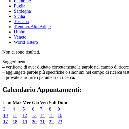
Piemonte
Puglia
Sardegna
Sicilia
Toscana
Trentino-Alto Adige
Umbria
Veneto
World-Estero
Non ci sono risultati.
Suggerimenti:
– verificate di aver digitato correttamente le parole nel campo di ricerc
– aggiungete parole più specifiche o sinonimi nel campo di ricerca tes
– provate a ridurre i parametri di ricerca.
Calendario Appuntamenti:
Lun
Mar
Mer
Gio
Ven
Sab
Dom
3
4
5
6
7
8
9
10
11
12
13
14
15
16
17
18
19
20
21
22
23