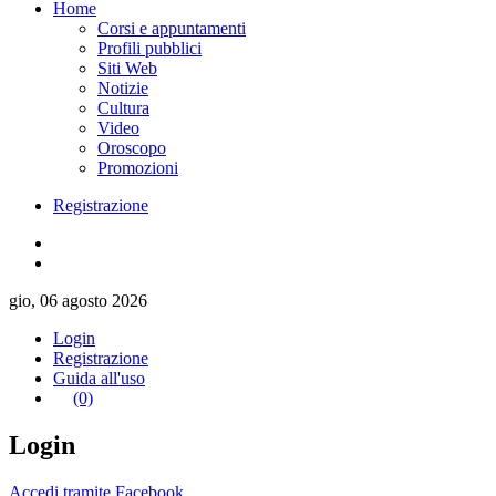
Home
Corsi e appuntamenti
Profili pubblici
Siti Web
Notizie
Cultura
Video
Oroscopo
Promozioni
Registrazione
gio, 06 agosto 2026
Login
Registrazione
Guida all'uso
(0)
Login
Accedi tramite Facebook