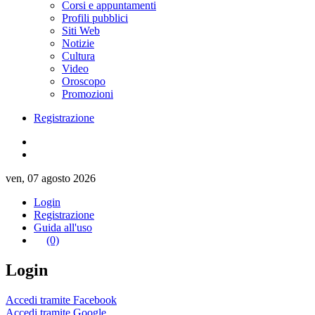
Corsi e appuntamenti
Profili pubblici
Siti Web
Notizie
Cultura
Video
Oroscopo
Promozioni
Registrazione
ven, 07 agosto 2026
Login
Registrazione
Guida all'uso
(0)
Login
Accedi tramite Facebook
Accedi tramite Google