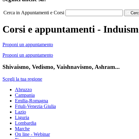
Cerca in Appuntamenti e Corsi
Cer
Corsi e appuntamenti - Induism
Proponi un appuntamento
Proponi un appuntamento
Shivaismo, Vedismo, Vaishnavismo, Ashram...
Scegli la tua regione
Abruzzo
Campania
Emilia-Romagna
Friuli-Venezia Giulia
Lazio
Liguria
Lombardia
Marche
On line - Webinar