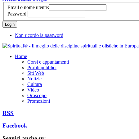
Email o nome utente:
Password:
Non ricordo la password
Home
Corsi e appuntamenti
Profili pubblici
Siti Web
Notizie
Cultura
Video
Oroscopo
Promozioni
RSS
Facebook
Seguici anche su: