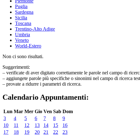
Piemonte
Puglia
Sardegna
Sicilia
Toscana
Trentino-Alto Adige
Umbria
Veneto
World-Estero
Non ci sono risultati.
Suggerimenti:
– verificate di aver digitato correttamente le parole nel campo di ricerc
– aggiungete parole più specifiche o sinonimi nel campo di ricerca tes
– provate a ridurre i parametri di ricerca.
Calendario Appuntamenti:
Lun
Mar
Mer
Gio
Ven
Sab
Dom
3
4
5
6
7
8
9
10
11
12
13
14
15
16
17
18
19
20
21
22
23