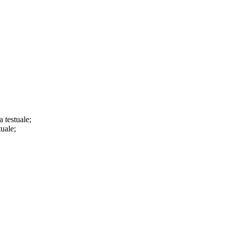
a testuale;
tuale;