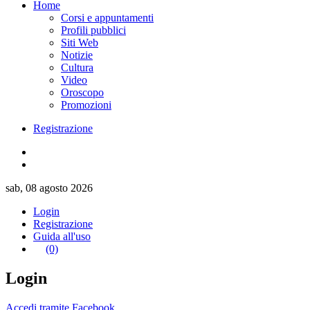
Home
Corsi e appuntamenti
Profili pubblici
Siti Web
Notizie
Cultura
Video
Oroscopo
Promozioni
Registrazione
sab, 08 agosto 2026
Login
Registrazione
Guida all'uso
(0)
Login
Accedi tramite Facebook