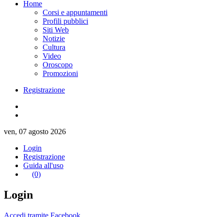
Home
Corsi e appuntamenti
Profili pubblici
Siti Web
Notizie
Cultura
Video
Oroscopo
Promozioni
Registrazione
ven, 07 agosto 2026
Login
Registrazione
Guida all'uso
(0)
Login
Accedi tramite Facebook