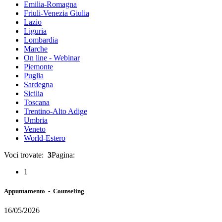
Emilia-Romagna
Friuli-Venezia Giulia
Lazio
Liguria
Lombardia
Marche
On line - Webinar
Piemonte
Puglia
Sardegna
Sicilia
Toscana
Trentino-Alto Adige
Umbria
Veneto
World-Estero
Voci trovate:
3
Pagina:
1
Appuntamento - Counseling
16/05/2026