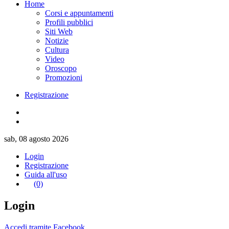
Home
Corsi e appuntamenti
Profili pubblici
Siti Web
Notizie
Cultura
Video
Oroscopo
Promozioni
Registrazione
sab, 08 agosto 2026
Login
Registrazione
Guida all'uso
(0)
Login
Accedi tramite Facebook