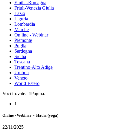
Emilia-Romagna
Friuli-Venezia Giulia
Lazio
Liguria
Lombardia
Marche
On line - Webinar
Piemonte
Puglia
Sardegna
Sicilia
Toscana
Trentino-Alto Adige
Umbria
Veneto
World-Estero
Voci trovate:
1
Pagina:
1
Online - Webinar - Hatha (yoga)
22/11/2025