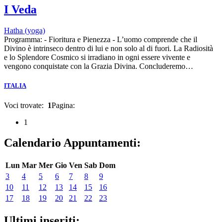
I Veda
Hatha (yoga)
Programma: - Fioritura e Pienezza - L’uomo comprende che il
Divino è intrinseco dentro di lui e non solo al di fuori. La Radiosità
e lo Splendore Cosmico si irradiano in ogni essere vivente e
vengono conquistate con la Grazia Divina. Concluderemo…
ITALIA
Voci trovate:
1
Pagina:
1
Calendario Appuntamenti:
Lun
Mar
Mer
Gio
Ven
Sab
Dom
3
4
5
6
7
8
9
10
11
12
13
14
15
16
17
18
19
20
21
22
23
Ultimi inseriti: