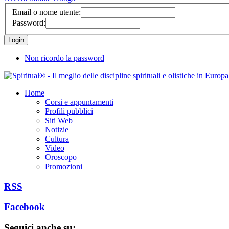
Email o nome utente:
Password:
Non ricordo la password
Home
Corsi e appuntamenti
Profili pubblici
Siti Web
Notizie
Cultura
Video
Oroscopo
Promozioni
RSS
Facebook
Seguici anche su: