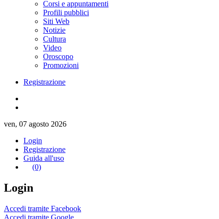
Corsi e appuntamenti
Profili pubblici
Siti Web
Notizie
Cultura
Video
Oroscopo
Promozioni
Registrazione
ven, 07 agosto 2026
Login
Registrazione
Guida all'uso
(0)
Login
Accedi tramite Facebook
Accedi tramite Google