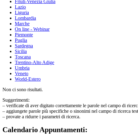
Friuli-Venezia Giulia
Lazio
Liguria
Lombardia
Marche
On line - Webinar
Piemonte
Puglia
Sardegna
Sicilia
Toscana
Trentino-Alto Adige
Umbria
Veneto
World-Estero
Non ci sono risultati.
Suggerimenti:
– verificate di aver digitato correttamente le parole nel campo di ricerc
– aggiungete parole più specifiche o sinonimi nel campo di ricerca tes
– provate a ridurre i parametri di ricerca.
Calendario Appuntamenti: