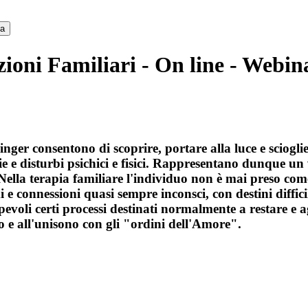
ca
zioni Familiari - On line - Webin
nger consentono di scoprire, portare alla luce e scioglie
e e disturbi psichici e fisici. Rappresentano dunque un
i. Nella terapia familiare l'individuo non è mai preso c
 e connessioni quasi sempre inconsci, con destini diffici
oli certi processi destinati normalmente a restare e agir
do e all'unisono con gli "ordini dell'Amore".