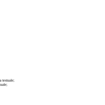
a testuale;
tuale;