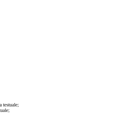
a testuale;
tuale;