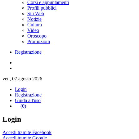
Corsi e appuntamenti
Profili pubblici
Siti Web
Notizie
Cultura
Video
Oroscopo
Promozioni
Registrazione
ven, 07 agosto 2026
Login
Registrazione
Guida all'uso
(0)
Login
Accedi tramite Facebook
Accedi tramite Google