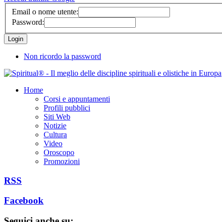
Email o nome utente:
Password:
Non ricordo la password
Home
Corsi e appuntamenti
Profili pubblici
Siti Web
Notizie
Cultura
Video
Oroscopo
Promozioni
RSS
Facebook
Seguici anche su: