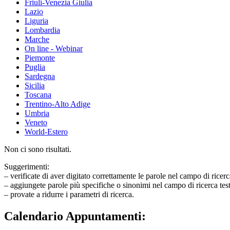
Friuli-Venezia Giulia
Lazio
Liguria
Lombardia
Marche
On line - Webinar
Piemonte
Puglia
Sardegna
Sicilia
Toscana
Trentino-Alto Adige
Umbria
Veneto
World-Estero
Non ci sono risultati.
Suggerimenti:
– verificate di aver digitato correttamente le parole nel campo di ricerc
– aggiungete parole più specifiche o sinonimi nel campo di ricerca tes
– provate a ridurre i parametri di ricerca.
Calendario Appuntamenti: