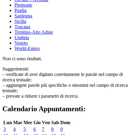
Piemonte
Puglia
Sardegna
Sicilia
Toscana
Trentino-Alto Adige
Umbria
Veneto
World-Estero
Non ci sono risultati.
Suggerimenti:
– verificate di aver digitato correttamente le parole nel campo di
ricerca testuale;
– aggiungete parole più specifiche o sinonimi nel campo di ricerca
testuale;
– provate a ridurre i parametri di ricerca.
Calendario Appuntamenti:
Lun
Mar
Mer
Gio
Ven
Sab
Dom
3
4
5
6
7
8
9