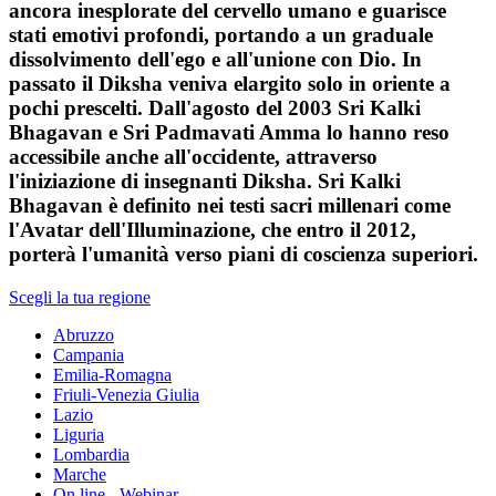
ancora inesplorate del cervello umano e guarisce
stati emotivi profondi, portando a un graduale
dissolvimento dell'ego e all'unione con Dio. In
passato il Diksha veniva elargito solo in oriente a
pochi prescelti. Dall'agosto del 2003 Sri Kalki
Bhagavan e Sri Padmavati Amma lo hanno reso
accessibile anche all'occidente, attraverso
l'iniziazione di insegnanti Diksha. Sri Kalki
Bhagavan è definito nei testi sacri millenari come
l'Avatar dell'Illuminazione, che entro il 2012,
porterà l'umanità verso piani di coscienza superiori.
Scegli la tua regione
Abruzzo
Campania
Emilia-Romagna
Friuli-Venezia Giulia
Lazio
Liguria
Lombardia
Marche
On line - Webinar