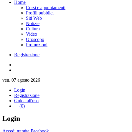
Home
Corsi e appuntamenti
Profili pubblici
Siti Web
Notizie
Cultura
Video
Oroscopo
Promozioni
Registrazione
ven, 07 agosto 2026
Login
Registrazione
Guida all'uso
(0)
Login
Accedi tramite Facebook