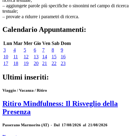
ricerca testuale;
– aggiungete parole più specifiche o sinonimi nel campo di ricerca
testuale;
– provate a ridurre i parametri di ricerca.
Calendario Appuntamenti:
Lun
Mar
Mer
Gio
Ven
Sab
Dom
3
4
5
6
7
8
9
10
11
12
13
14
15
16
17
18
19
20
21
22
23
Ultimi inseriti:
Viaggio / Vacanza / Ritiro
Ritiro Mindfulness: Il Risveglio della
Presenza
Passerano Marmorito
(AT)
-
Dal 17/08/2026 al 21/08/2026