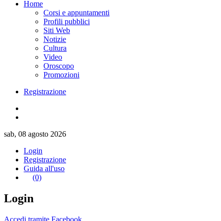
Home
Corsi e appuntamenti
Profili pubblici
Siti Web
Notizie
Cultura
Video
Oroscopo
Promozioni
Registrazione
sab, 08 agosto 2026
Login
Registrazione
Guida all'uso
(0)
Login
Accedi tramite Facebook