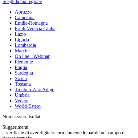
Scegli la tua regione
Abruzzo
Campania
Emilia-Romagna
Friuli-Venezia Giulia
Lazio
Liguria
Lombardia
Marche
On line - Webinar
Piemonte
Puglia
Sardegna
Sicilia
Toscana
Trentino-Alto Adige
Umbria
Veneto
World-Estero
Non ci sono risultati.
Suggerimenti:
– verificate di aver digitato correttamente le parole nel campo di