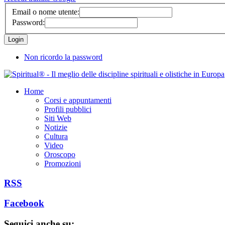
Email o nome utente:
Password:
Non ricordo la password
Home
Corsi e appuntamenti
Profili pubblici
Siti Web
Notizie
Cultura
Video
Oroscopo
Promozioni
RSS
Facebook
Seguici anche su: