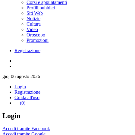
Corsi e appuntamenti
Profili pubblici
Siti Web
Notizie
Cultura
Video
Oroscopo
Promozioni
Registrazione
gio, 06 agosto 2026
Login
Registrazione
Guida all'uso
(0)
Login
Accedi tramite Facebook
Accedi tramite Google