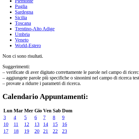
Piemonte
Puglia
Sardegna
Sicilia
Toscana
Trentino-Alto Adige
Umbria
Veneto
World-Estero
Non ci sono risultati.
Suggerimenti:
– verificate di aver digitato correttamente le parole nel campo di ricerc
– aggiungete parole più specifiche o sinonimi nel campo di ricerca tes
– provate a ridurre i parametri di ricerca.
Calendario Appuntamenti:
Lun
Mar
Mer
Gio
Ven
Sab
Dom
3
4
5
6
7
8
9
10
11
12
13
14
15
16
17
18
19
20
21
22
23