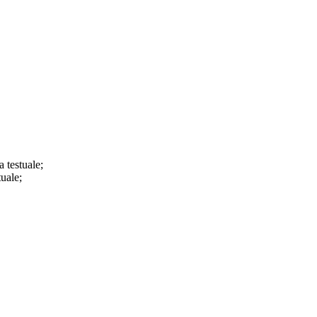
a testuale;
tuale;