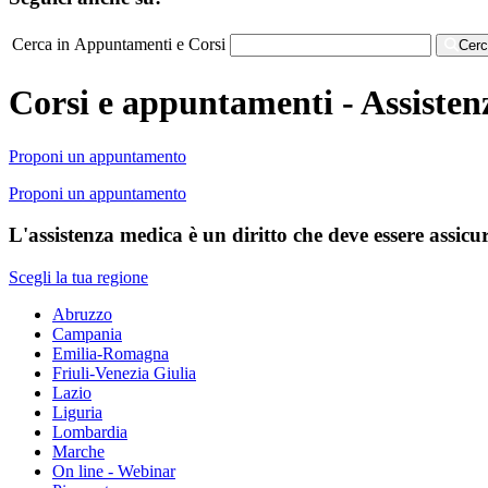
Cerca in Appuntamenti e Corsi
Cer
Corsi e appuntamenti - Assisten
Proponi un appuntamento
Proponi un appuntamento
L'assistenza medica è un diritto che deve essere assicura
Scegli la tua regione
Abruzzo
Campania
Emilia-Romagna
Friuli-Venezia Giulia
Lazio
Liguria
Lombardia
Marche
On line - Webinar