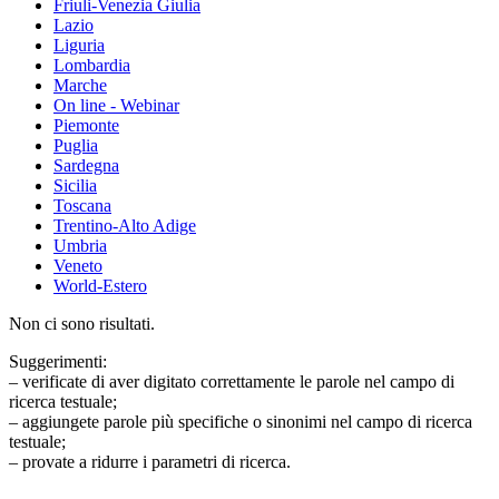
Friuli-Venezia Giulia
Lazio
Liguria
Lombardia
Marche
On line - Webinar
Piemonte
Puglia
Sardegna
Sicilia
Toscana
Trentino-Alto Adige
Umbria
Veneto
World-Estero
Non ci sono risultati.
Suggerimenti:
– verificate di aver digitato correttamente le parole nel campo di
ricerca testuale;
– aggiungete parole più specifiche o sinonimi nel campo di ricerca
testuale;
– provate a ridurre i parametri di ricerca.