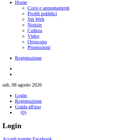
Home
Corsi e appuntamenti
Profili pubblici
Siti Web
Notizie
Cultura
Video
Oroscopo
Promozioni
Registrazione
sab, 08 agosto 2026
Login
Registrazione
Guida all'uso
(0)
Login
Accedi tramite Facebook