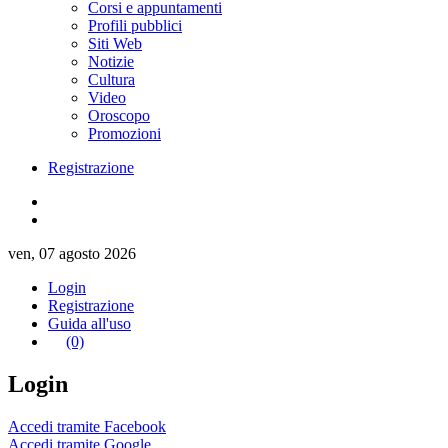
Corsi e appuntamenti
Profili pubblici
Siti Web
Notizie
Cultura
Video
Oroscopo
Promozioni
Registrazione
ven, 07 agosto 2026
Login
Registrazione
Guida all'uso
(0)
Login
Accedi tramite Facebook
Accedi tramite Google