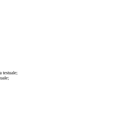
a testuale;
tuale;