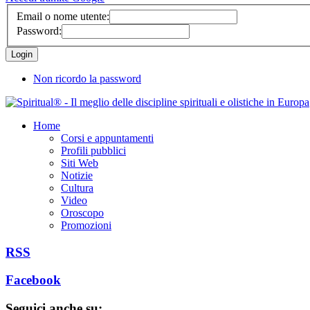
Email o nome utente:
Password:
Non ricordo la password
Home
Corsi e appuntamenti
Profili pubblici
Siti Web
Notizie
Cultura
Video
Oroscopo
Promozioni
RSS
Facebook
Seguici anche su: