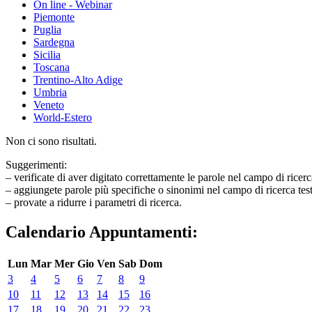
On line - Webinar
Piemonte
Puglia
Sardegna
Sicilia
Toscana
Trentino-Alto Adige
Umbria
Veneto
World-Estero
Non ci sono risultati.
Suggerimenti:
– verificate di aver digitato correttamente le parole nel campo di ricerc
– aggiungete parole più specifiche o sinonimi nel campo di ricerca tes
– provate a ridurre i parametri di ricerca.
Calendario Appuntamenti:
Lun
Mar
Mer
Gio
Ven
Sab
Dom
3
4
5
6
7
8
9
10
11
12
13
14
15
16
17
18
19
20
21
22
23