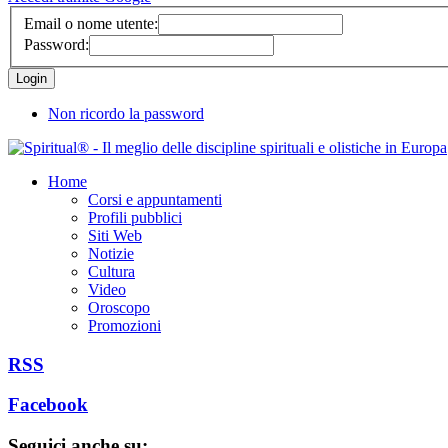
Email o nome utente:
Password:
Non ricordo la password
Home
Corsi e appuntamenti
Profili pubblici
Siti Web
Notizie
Cultura
Video
Oroscopo
Promozioni
RSS
Facebook
Seguici anche su: