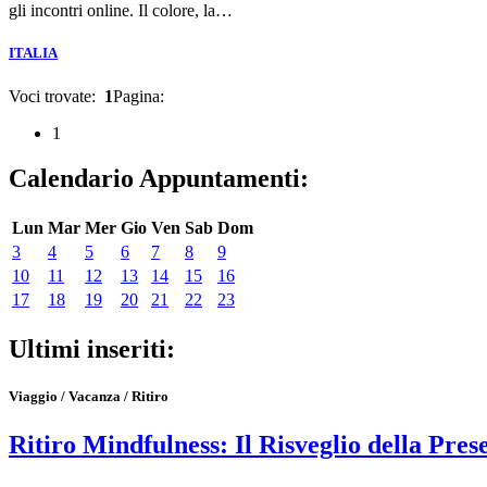
gli incontri online. Il colore, la…
ITALIA
Voci trovate:
1
Pagina:
1
Calendario Appuntamenti:
Lun
Mar
Mer
Gio
Ven
Sab
Dom
3
4
5
6
7
8
9
10
11
12
13
14
15
16
17
18
19
20
21
22
23
Ultimi inseriti:
Viaggio / Vacanza / Ritiro
Ritiro Mindfulness: Il Risveglio della Pres