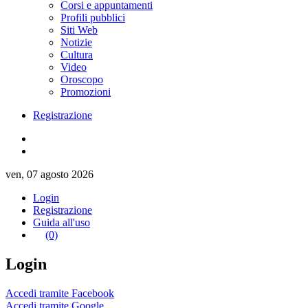
Corsi e appuntamenti
Profili pubblici
Siti Web
Notizie
Cultura
Video
Oroscopo
Promozioni
Registrazione
ven, 07 agosto 2026
Login
Registrazione
Guida all'uso
(0)
Login
Accedi tramite Facebook
Accedi tramite Google