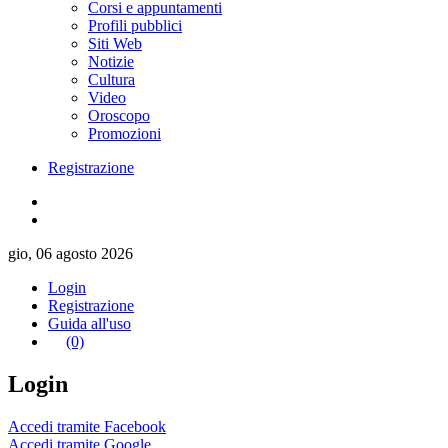
Corsi e appuntamenti
Profili pubblici
Siti Web
Notizie
Cultura
Video
Oroscopo
Promozioni
Registrazione
gio, 06 agosto 2026
Login
Registrazione
Guida all'uso
(0)
Login
Accedi tramite Facebook
Accedi tramite Google