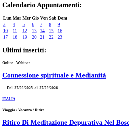
Calendario Appuntamenti:
Lun
Mar
Mer
Gio
Ven
Sab
Dom
3
4
5
6
7
8
9
10
11
12
13
14
15
16
17
18
19
20
21
22
23
Ultimi inseriti:
Online - Webinar
Connessione spirituale e Medianità
-
Dal 27/09/2025 al 27/09/2026
ITALIA
Viaggio / Vacanza / Ritiro
Ritiro Di Meditazione Depurativa Nel Bos