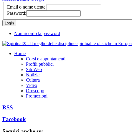
Email o nome utente:
Password:
Non ricordo la password
Home
Corsi e appuntamenti
Profili pubblici
Siti Web
Notizie
Cultura
Video
Oroscopo
Promozioni
RSS
Facebook
Seguici anche su: