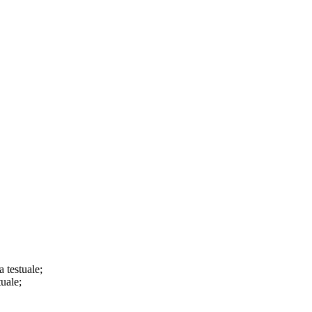
a testuale;
tuale;