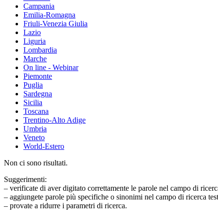
Campania
Emilia-Romagna
Friuli-Venezia Giulia
Lazio
Liguria
Lombardia
Marche
On line - Webinar
Piemonte
Puglia
Sardegna
Sicilia
Toscana
Trentino-Alto Adige
Umbria
Veneto
World-Estero
Non ci sono risultati.
Suggerimenti:
– verificate di aver digitato correttamente le parole nel campo di ricerc
– aggiungete parole più specifiche o sinonimi nel campo di ricerca tes
– provate a ridurre i parametri di ricerca.