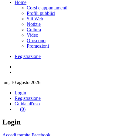
Home
Corsi e appuntamenti
Profili pubblici
Siti Web
Notizie
Cultura
Video
Oroscopo
Promozioni
Registrazione
lun, 10 agosto 2026
Login
Registrazione
Guida all'uso
(0)
Login
Accedi tramite Facebook