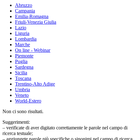
Abruzzo
Campania
Emilia-Romagna
Friuli-Venezia Giulia
Lazio
Liguria
Lombardia
Marche
On line - Webinar
Piemonte
Puglia
Sardegna
Sicilia
Toscana
Trentino-Alto Adige
Umbria
Veneto
World-Estero
Non ci sono risultati.
Suggerimenti:
– verificate di aver digitato correttamente le parole nel campo di
ricerca testuale;
– aggiungete parole più specifiche o sinonimi nel campo di ricerca