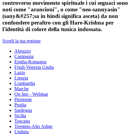
controverso movimento spirituale i cui seguaci sono
noti come "arancioni", o come "neo-sannyasin"
(sany&#257;sa in hindi significa asceta) da non
confondere peraltro con gli Hare-Krishna per
l'identità di colore della tunica indossata.
Scegli la tua regione
Abruzzo
Campania
Emilia-Romagna
Friuli-Venezia Giulia
Lazio
Liguria
Lombardia
Marche
On line - Webinar
Piemonte
Puglia
Sardegna
Sicilia
Toscana
Trentino-Alto Adige
Umbria