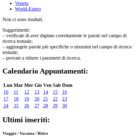
Veneto
World-Estero
Non ci sono risultati.
Suggerimenti:
– verificate di aver digitato correttamente le parole nel campo di
ricerca testuale;
– aggiungete parole più specifiche o sinonimi nel campo di ricerca
testuale;
– provate a ridurre i parametri di ricerca.
Calendario Appuntamenti:
Lun
Mar
Mer
Gio
Ven
Sab
Dom
10
11
12
13
14
15
16
17
18
19
20
21
22
23
24
25
26
27
28
29
30
Ultimi inseriti:
Viaggio / Vacanza / Ritiro