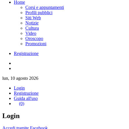
Home
Corsi e appuntamenti
Profili pubblici
Siti Web
Notizie
Cultura
Video
Oroscopo
Promozioni
Registrazione
lun, 10 agosto 2026
Login
Registrazione
Guida all'uso
(0)
Login
Accedi tramite Facebook