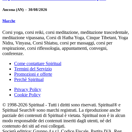
Ancona
(AN)
-
30/08/2026
Marche
Corsi yoga, corsi reiki, corsi meditazione, meditazione trascedentale,
meditazione vipassana, Corsi di Hatha Yoga, Cinque Tibetani, Yoga
Nidra, Vinyasa, Corsi Shiatsu, corsi per massaggi, corsi per
respirazione, corsi riflessologia, appuntamenti, convegni,
conferenze.
Come contattare Spiritual
Termini del Servizio
Promozioni e offerte
Perchè Spiritual
Privacy Policy
Cookie Policy
© 1998-2026 Spiritual - Tutti i diritti sono riservati. Spiritual® e
Spiritual Search® sono marchi registrati. La riproduzione anche
parziale dei contenuti di Spiritual è vietata. Spiritual non è in alcun
modo responsabile dei contenuti inseriti dagli utenti, né del
contenuto dei siti ad essi collegati.
Società editrice: Gruppo 4 s.r.l. Codice Fiscale, Partita IVA, Reg.