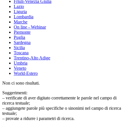
Friuli-Venezia Giulia
Lazio
Liguria
Lombardia
Marche
On line - Webinar
Piemonte
Puglia
Sardegna
Sicilia
Toscana
Trentino-Alto Adige
Umbria
Veneto
World-Estero
Non ci sono risultati.
Suggerimenti:
– verificate di aver digitato correttamente le parole nel campo di
ricerca testuale;
– aggiungete parole più specifiche o sinonimi nel campo di ricerca
testuale;
– provate a ridurre i parametri di ricerca.