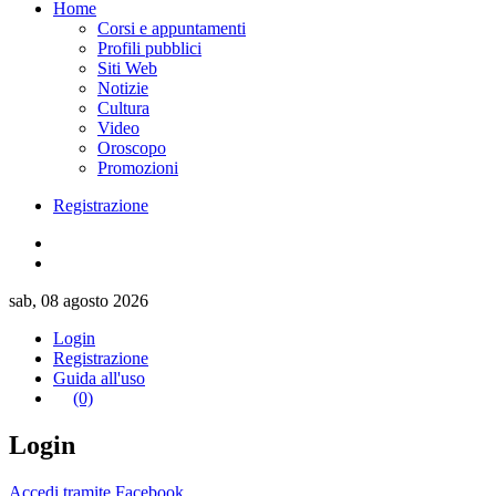
Home
Corsi e appuntamenti
Profili pubblici
Siti Web
Notizie
Cultura
Video
Oroscopo
Promozioni
Registrazione
sab, 08 agosto 2026
Login
Registrazione
Guida all'uso
(0)
Login
Accedi tramite Facebook